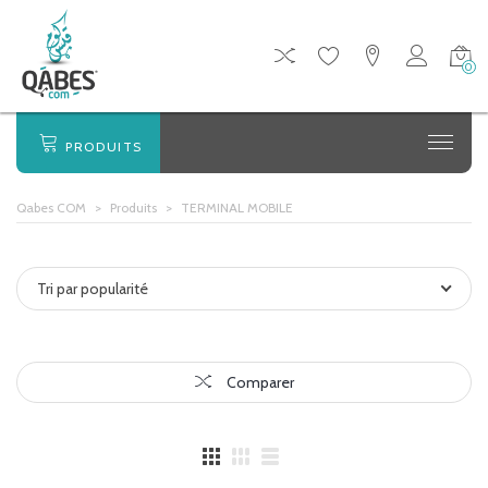
0
PRODUITS
Qabes COM
>
Produits
>
TERMINAL MOBILE
Tri par popularité
Comparer