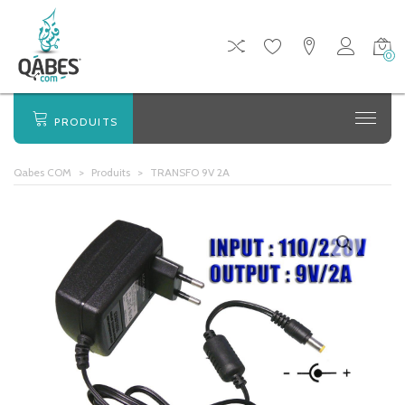
0
PRODUITS
Qabes COM
>
Produits
>
TRANSFO 9V 2A