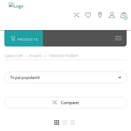
0
PRODUITS
Qabes COM
>
Produits
>
TRANSFO MODEM
Tri par popularité
Comparer