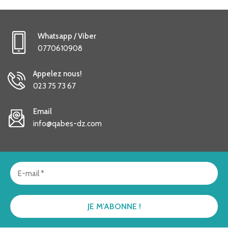
Whatsapp / Viber
0770610908
Appelez nous!
023 75 73 67
Email
info@qabes-dz.com