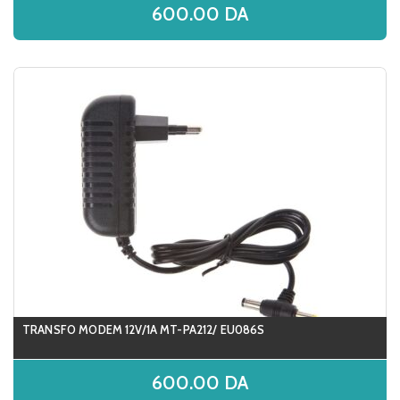
600.00
DA
TRANSFO MODEM 12V/1A MT-PA212/ EU086S
600.00
DA