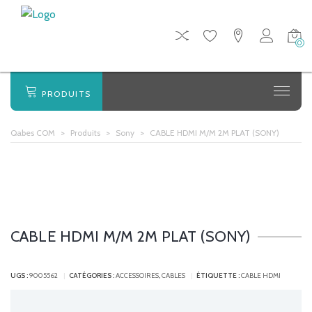
0
PRODUITS
Qabes COM
>
Produits
>
Sony
>
CABLE HDMI M/M 2M PLAT (SONY)
CABLE HDMI M/M 2M PLAT (SONY)
UGS :
9005562
CATÉGORIES :
ACCESSOIRES
,
CABLES
ÉTIQUETTE :
CABLE HDMI