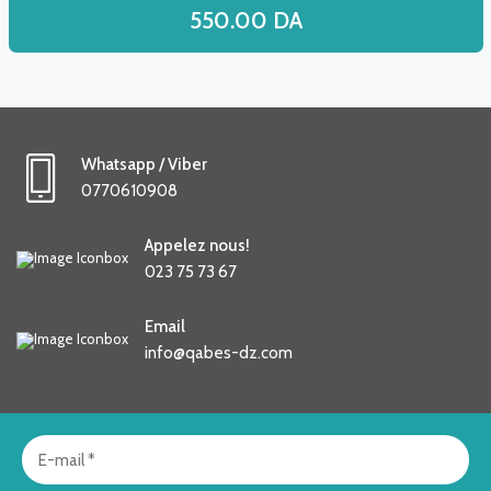
550.00
DA
Whatsapp / Viber
0770610908
Appelez nous!
023 75 73 67
Email
info@qabes-dz.com