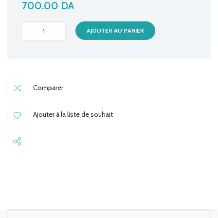
700.00
DA
CABLE
AJOUTER AU PANIER
HDMI
M/M
2M
PLAT
Comparer
(SONY)
quantité
Ajouter à la liste de souhait
Share