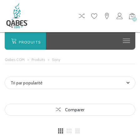
0
PRODUITS
Qabes COM
>
Produits
>
Sony
Tri par popularité
Comparer