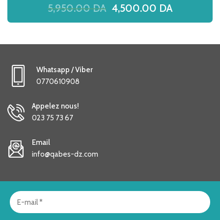
5,950.00
DA
4,500.00
DA
Whatsapp / Viber
0770610908
Appelez nous!
023 75 73 67
Email
info@qabes-dz.com