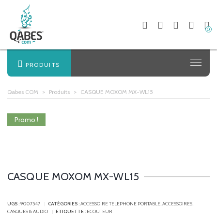
0
PRODUITS
Qabes COM
>
Produits
>
CASQUE MOXOM MX-WL15
Promo !
CASQUE MOXOM MX-WL15
UGS :
9007547
CATÉGORIES :
ACCESSOIRE TELEPHONE PORTABLE
,
ACCESSOIRES
,
CASQUES & AUDIO
ÉTIQUETTE :
ECOUTEUR