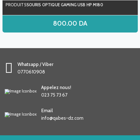
SOURIS OPTIQUE GAMING USB HP M180
800.00
DA
Whatsapp / Viber
0770610908
Appelez nous!
023 75 73 67
Email
info@qabes-dz.com