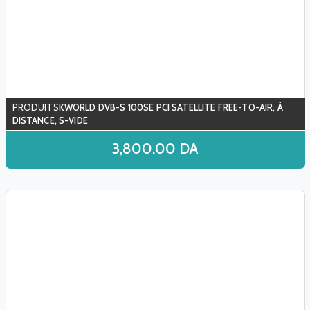
KWORLD DVB-S 100SE PCI SATELLITE FREE-TO-AIR, À
DISTANCE, S-VIDE
3,800.00
DA