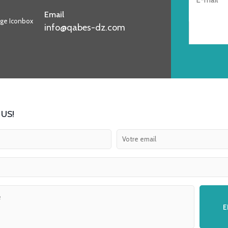
Email
info@qabes-dz.com
US!