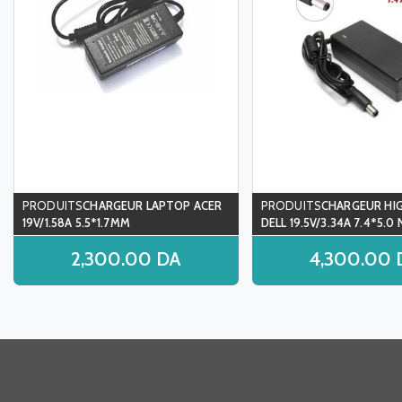
CHARGEUR LAPTOP ACER
CHARGEUR HI
19V/1.58A 5.5*1.7MM
DELL 19.5V/3.34A 7.4*5.0
2,300.00
DA
4,300.00