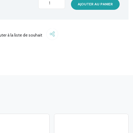
TRANSFO
AJOUTER AU PANIER
12V
2.0A
quantité
Share
uter à la liste de souhait