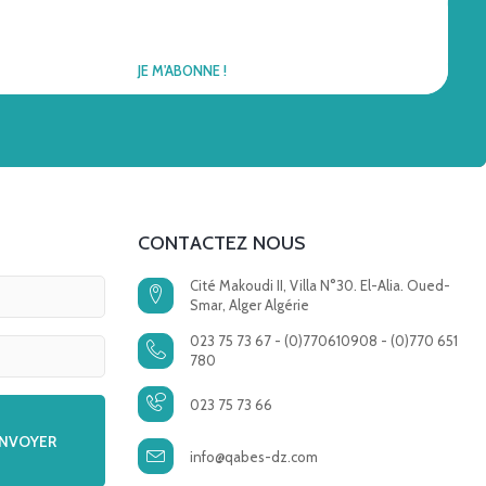
CONTACTEZ NOUS
Cité Makoudi II, Villa N°30. El-Alia. Oued-
Smar, Alger Algérie
023 75 73 67 - (0)770610908 - (0)770 651
780
023 75 73 66
info@qabes-dz.com