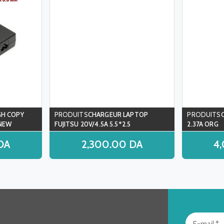
GH COPY
CHARGEUR LAPTOP
 NEW
FUJITSU 20V/4.5A 5.5*2.5
2.37A ORG
DA
2,300.00
DA
4