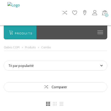
0
PRODUITS
Qabes COM
>
Produits
>
Combo
Tri par popularité
Comparer