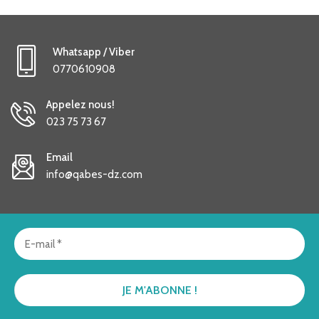
Whatsapp / Viber
0770610908
Appelez nous!
023 75 73 67
Email
info@qabes-dz.com