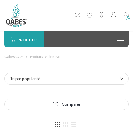
0
PRODUITS
Qabes COM
>
Produits
>
lenovo
Tri par popularité
Comparer