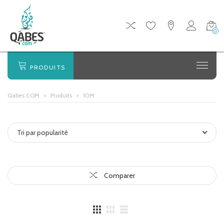
0
PRODUITS
Qabes COM
>
Produits
>
10M
Tri par popularité
Comparer