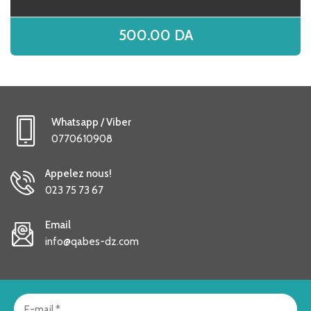
500.00
DA
Whatsapp / Viber
0770610908
Appelez nous!
023 75 73 67
Email
info@qabes-dz.com