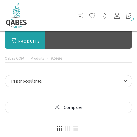
0
PRODUITS
Qabes COM
>
Produits
>
9.5MM
Tri par popularité
Comparer