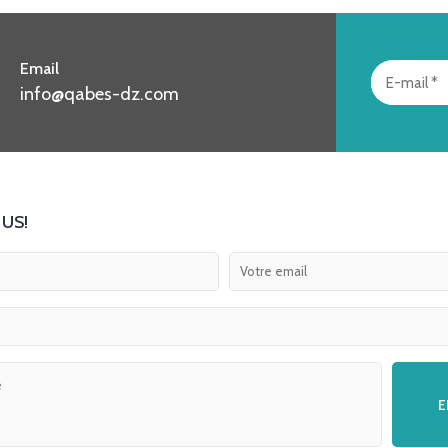
Email
info@qabes-dz.com
US!