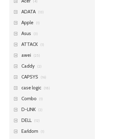
Acer
(4)
ADATA
(13)
Apple
(1)
Asus
(3)
ATTACK
(1)
awei
(25)
Caddy
(2)
CAPSYS
(16)
case logic
(18)
Combo
(1)
D-LINK
(2)
DELL
(12)
Earldom
(1)