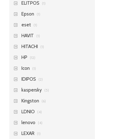
ELITPOS
(1)
Epson
(1)
eset
(1)
HAVIT
(1)
HITACHI
(1)
HP
(12)
Icon
(1)
IDIPOS
(2)
kaspersky
(5)
Kingston
(6)
LDNIO
(4)
lenovo
(4)
LEXAR
(1)