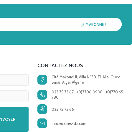
CONTACTEZ NOUS
Cité Makoudi II, Villa N°30. El-Alia. Oued-
Smar, Alger Algérie
023 75 73 67 - (0)770610908 - (0)770 651
780
023 75 73 66
info@qabes-dz.com