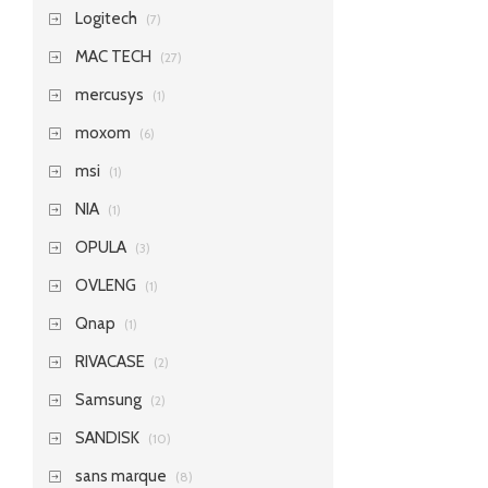
Logitech
(7)
MAC TECH
(27)
mercusys
(1)
moxom
(6)
msi
(1)
NIA
(1)
OPULA
(3)
OVLENG
(1)
Qnap
(1)
RIVACASE
(2)
Samsung
(2)
SANDISK
(10)
sans marque
(8)