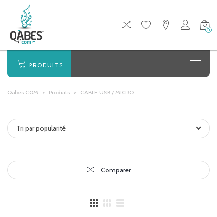
0
PRODUITS
Qabes COM
>
Produits
>
CABLE USB / MICRO
Tri par popularité
Comparer