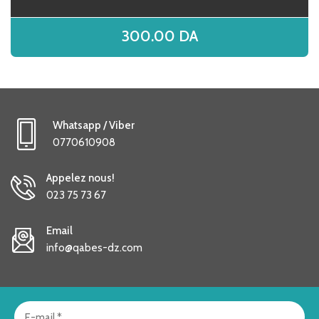
300.00
DA
Whatsapp / Viber
0770610908
Appelez nous!
023 75 73 67
Email
info@qabes-dz.com