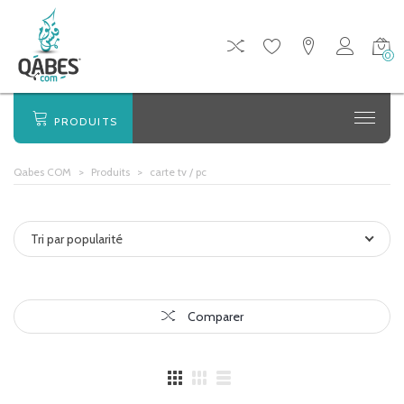
0
PRODUITS
Qabes COM
>
Produits
>
carte tv / pc
Tri par popularité
Comparer