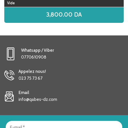
Vide
3,800.00
DA
Whatsapp / Viber
0770610908
Appelez nous!
023 75 73 67
Email
info@qabes-dz.com