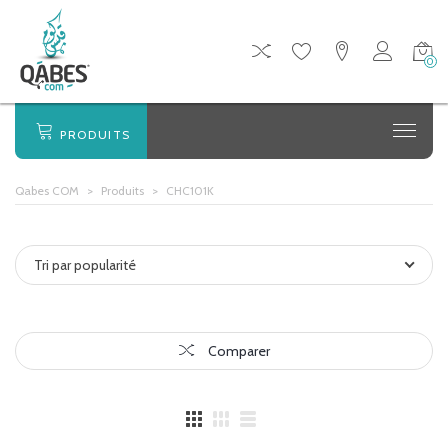
0
PRODUITS
Qabes COM
>
Produits
>
CHC101K
Tri par popularité
Comparer