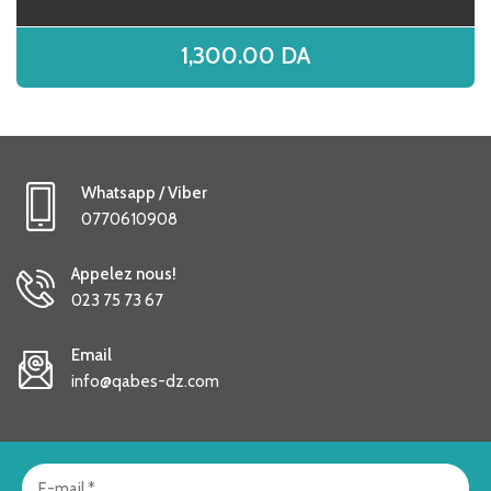
1,300.00
DA
Whatsapp / Viber
0770610908
Appelez nous!
023 75 73 67
Email
info@qabes-dz.com