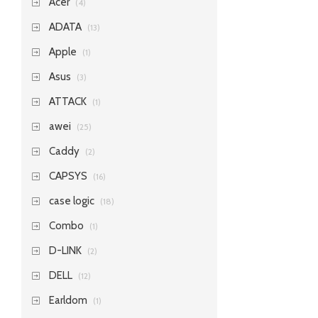
Acer
(4)
ADATA
(13)
Apple
(1)
Asus
(3)
ATTACK
(1)
awei
(25)
Caddy
(2)
CAPSYS
(16)
case logic
(18)
Combo
(1)
D-LINK
(2)
DELL
(12)
Earldom
(1)