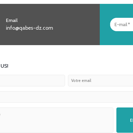
Email
info@qabes-dz.com
US!