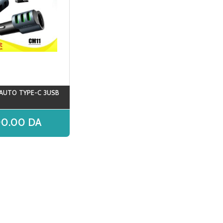
 AUTO TYPE-C 3USB
00.00
DA