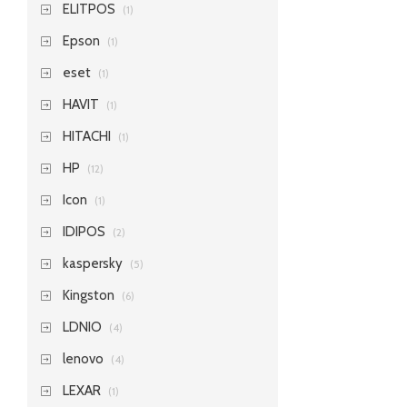
ELITPOS
(1)
Epson
(1)
eset
(1)
HAVIT
(1)
HITACHI
(1)
HP
(12)
Icon
(1)
IDIPOS
(2)
kaspersky
(5)
Kingston
(6)
LDNIO
(4)
lenovo
(4)
LEXAR
(1)