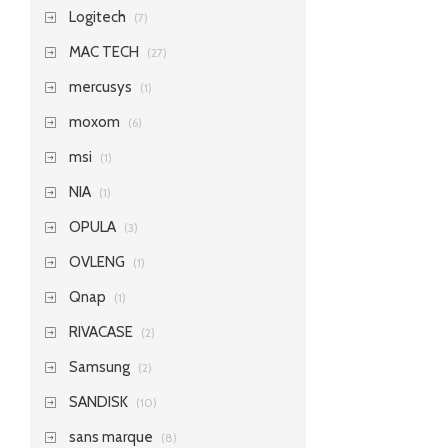
Logitech
(7)
MAC TECH
(27)
mercusys
(1)
moxom
(6)
msi
(1)
NIA
(1)
OPULA
(3)
OVLENG
(1)
Qnap
(1)
RIVACASE
(2)
Samsung
(2)
SANDISK
(10)
sans marque
(8)