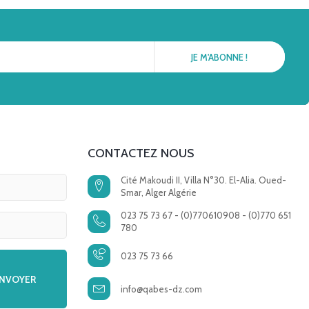
CONTACTEZ NOUS
Cité Makoudi II, Villa N°30. El-Alia. Oued-
Smar, Alger Algérie
023 75 73 67 - (0)770610908 - (0)770 651
780
023 75 73 66
info@qabes-dz.com