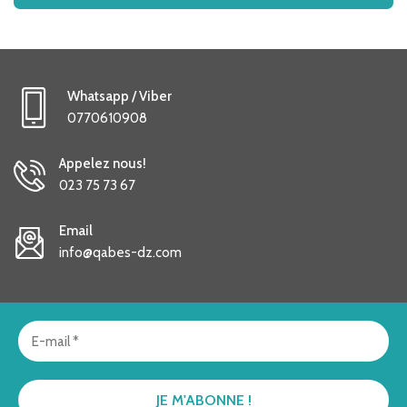
Whatsapp / Viber
0770610908
Appelez nous!
023 75 73 67
Email
info@qabes-dz.com