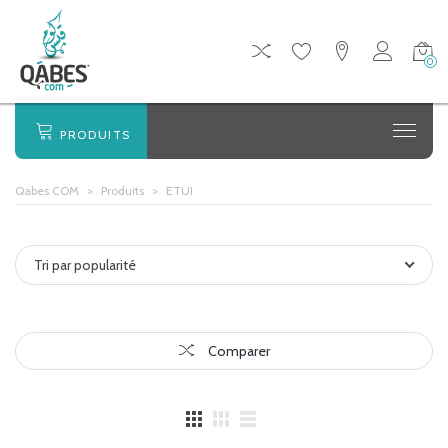
0
PRODUITS
Qabes COM
>
Produits
>
ETUI
Tri par popularité
Comparer