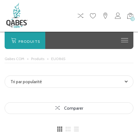
0
PRODUITS
Qabes COM
>
Produits
>
EU086S
Tri par popularité
Comparer