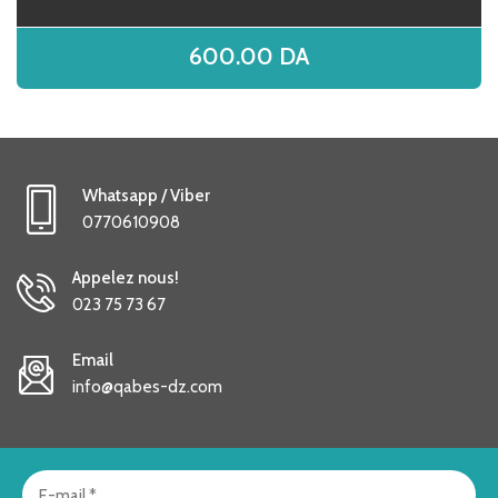
600.00
DA
Whatsapp / Viber
0770610908
Appelez nous!
023 75 73 67
Email
info@qabes-dz.com