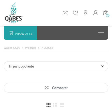
0
PRODUITS
Qabes COM
>
Produits
>
HOUSSE
Tri par popularité
Comparer