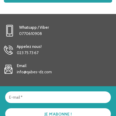
Whatsapp / Viber
0770610908
Appelez nous!
023 75 73 67
Email
info@qabes-dz.com