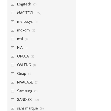
Logitech
(7)
MAC TECH
(27)
mercusys
(1)
moxom
(6)
msi
(1)
NIA
(1)
OPULA
(3)
OVLENG
(1)
Qnap
(1)
RIVACASE
(2)
Samsung
(2)
SANDISK
(10)
sans marque
(8)