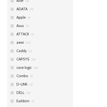
Acer
(4)
ADATA
(13)
Apple
(1)
Asus
(3)
ATTACK
(1)
awei
(25)
Caddy
(2)
CAPSYS
(16)
case logic
(18)
Combo
(1)
D-LINK
(2)
DELL
(12)
Earldom
(1)