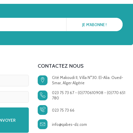
CONTACTEZ NOUS
Cité Makoudi II, Villa N°30. El-Alia. Oued-
Smar, Alger Algérie
023 75 73 67 - (0)770610908 - (0)770 651
780
023 75 73 66
info@qabes-dz.com