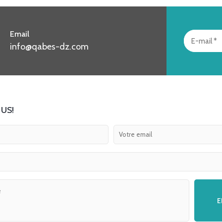
Email
info@qabes-dz.com
US!