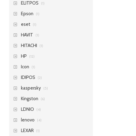
ELITPOS
(1)
Epson
(1)
eset
(1)
HAVIT
(1)
HITACHI
(1)
HP
(12)
Icon
(1)
IDIPOS
(2)
kaspersky
(5)
Kingston
(6)
LDNIO
(4)
lenovo
(4)
LEXAR
(1)