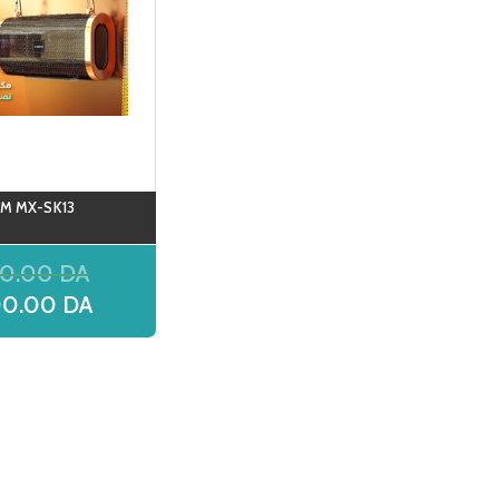
M MX-SK13
00.00
DA
00.00
DA