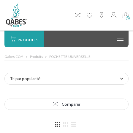
0
PRODUITS
Qabes COM
>
Produits
>
POCHETTE UNIVERSELLE
Tri par popularité
Comparer