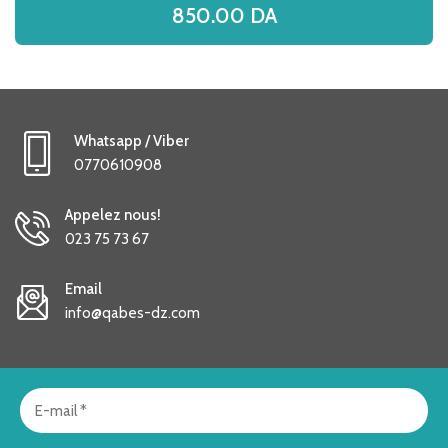
850.00
DA
Whatsapp / Viber
0770610908
Appelez nous!
023 75 73 67
Email
info@qabes-dz.com