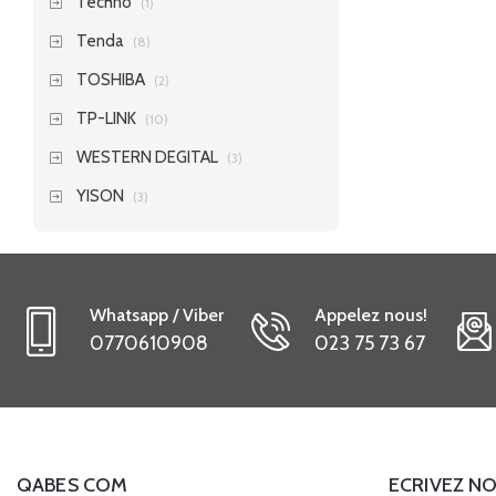
Techno
(1)
Tenda
(8)
TOSHIBA
(2)
TP-LINK
(10)
WESTERN DEGITAL
(3)
YISON
(3)
Whatsapp / Viber
Appelez nous!
0770610908
023 75 73 67
QABES COM
ECRIVEZ NO