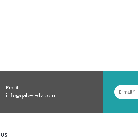
Email
info@qabes-dz.com
US!