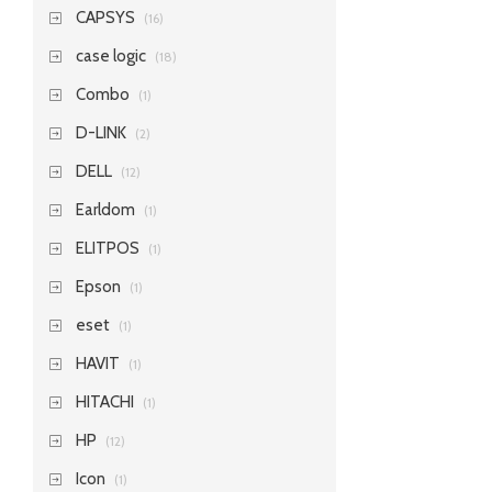
CAPSYS
(16)
case logic
(18)
Combo
(1)
D-LINK
(2)
DELL
(12)
Earldom
(1)
ELITPOS
(1)
Epson
(1)
eset
(1)
HAVIT
(1)
HITACHI
(1)
HP
(12)
Icon
(1)