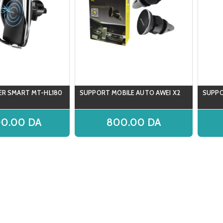
ER SMART MT-HL180
SUPPORT MOBILE AUTO AWEI X2
SUPPO
00.00
DA
800.00
DA