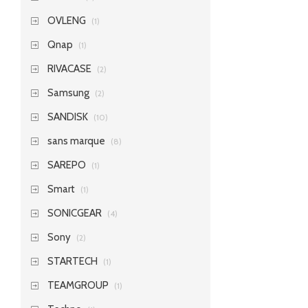
OVLENG
(1)
Qnap
(1)
RIVACASE
(2)
Samsung
(2)
SANDISK
(10)
sans marque
(8)
SAREPO
(1)
Smart
(1)
SONICGEAR
(4)
Sony
(2)
STARTECH
(1)
TEAMGROUP
(1)