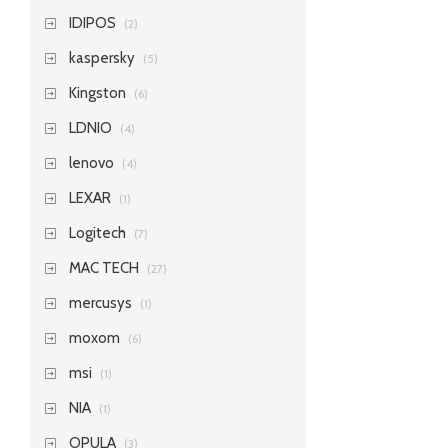
IDIPOS
(2)
kaspersky
(5)
Kingston
(6)
LDNIO
(4)
lenovo
(4)
LEXAR
(1)
Logitech
(7)
MAC TECH
(27)
mercusys
(1)
moxom
(6)
msi
(1)
NIA
(1)
OPULA
(3)