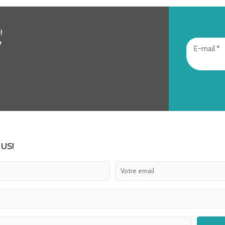
!
7
US!