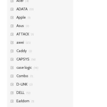
Acer
(4)
ADATA
(13)
Apple
(1)
Asus
(3)
ATTACK
(1)
awei
(25)
Caddy
(2)
CAPSYS
(16)
case logic
(18)
Combo
(1)
D-LINK
(2)
DELL
(12)
Earldom
(1)