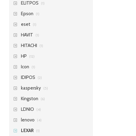
ELITPOS
(1)
Epson
(1)
eset
(1)
HAVIT
(1)
HITACHI
(1)
HP
(12)
Icon
(1)
IDIPOS
(2)
kaspersky
(5)
Kingston
(6)
LDNIO
(4)
lenovo
(4)
LEXAR
(1)