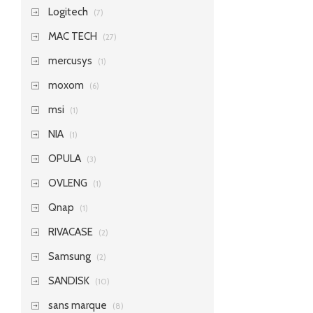
Logitech
(7)
MAC TECH
(27)
mercusys
(1)
moxom
(6)
msi
(1)
NIA
(1)
OPULA
(3)
OVLENG
(1)
Qnap
(1)
RIVACASE
(2)
Samsung
(2)
SANDISK
(10)
sans marque
(8)