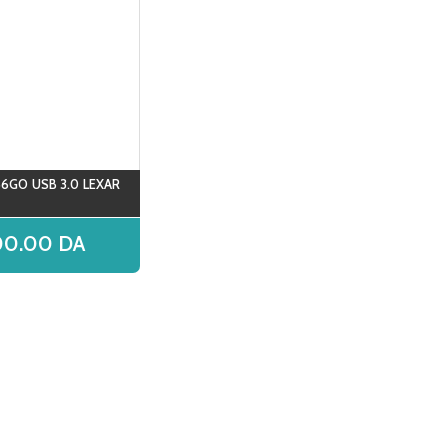
56GO USB 3.0 LEXAR
00.00
DA