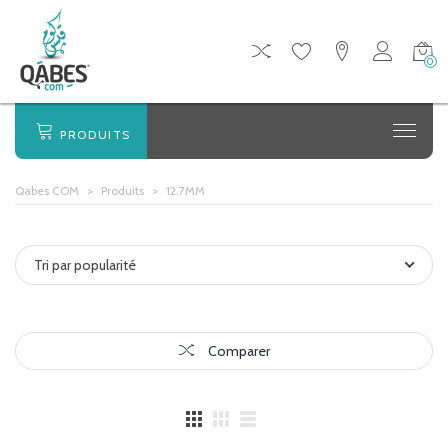
0
PRODUITS
Qabes COM
>
Produits
>
12.7MM
Tri par popularité
Comparer