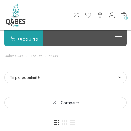
0
PRODUITS
Qabes COM
>
Produits
>
78CM
Tri par popularité
Comparer