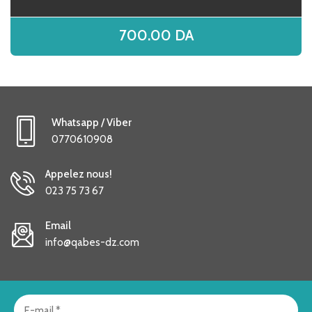
700.00
DA
Whatsapp / Viber
0770610908
Appelez nous!
023 75 73 67
Email
info@qabes-dz.com