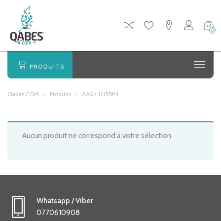
0
PRODUITS
Qabes COM
>
Produits
>
AAX4 1215BP4
Aucun produit ne correspond à votre sélection.
Whatsapp / Viber
0770610908