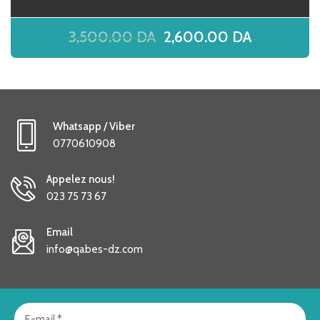
3,500.00
DA
2,600.00
DA
Whatsapp / Viber
0770610908
Appelez nous!
023 75 73 67
Email
info@qabes-dz.com