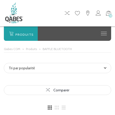
0
PRODUITS
Qabes COM
>
Produits
>
BAFFLE BLUETOOTH
Tri par popularité
Comparer